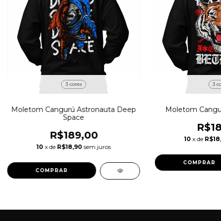
3 cores
3 c
Moletom Cangurú Astronauta Deep
Moletom Cangur
Space
R$18
R$189,00
10
x de
R$18
10
x de
R$18,90
sem juros
COMPRAR
COMPRAR