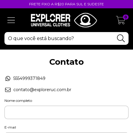
FRETE FIXO A R$20 PARA SUL E SUDESTE
0
Contato
5554999371849
contato@exploreruc.com.br
Nome completo
E-mail