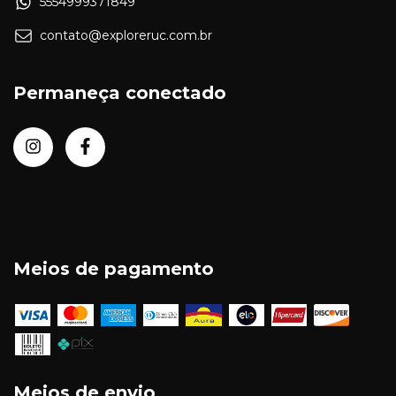
5554999371849
contato@exploreruc.com.br
Permaneça conectado
Meios de pagamento
Meios de envio