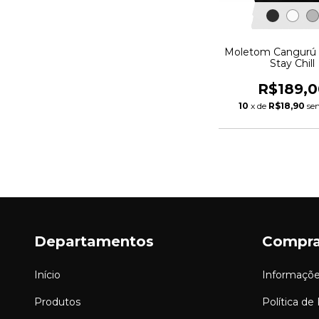
Moletom Cangurú 
Stay Chill
R$189,0
10
x de
R$18,90
se
Departamentos
Compr
Início
Informaçõe
Produtos
Política de