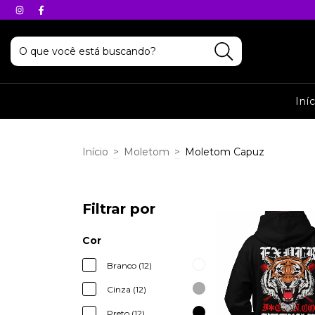
Iní
Início
>
Moletom
>
Moletom Capuz
Filtrar por
Cor
Branco (12)
Cinza (12)
Preto (12)