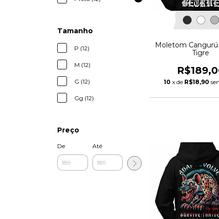
Tamanho
Moletom Cangurú 
P (12)
Tigre
M (12)
R$189,0
G (12)
10
x de
R$18,90
se
Gg (12)
Preço
De
Até