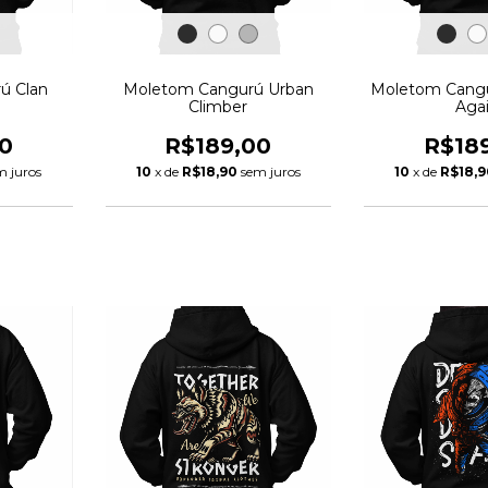
ú Clan
Moletom Cangurú Urban
Moletom Cangu
Climber
Aga
0
R$189,00
R$18
m juros
10
x de
R$18,90
sem juros
10
x de
R$18,9