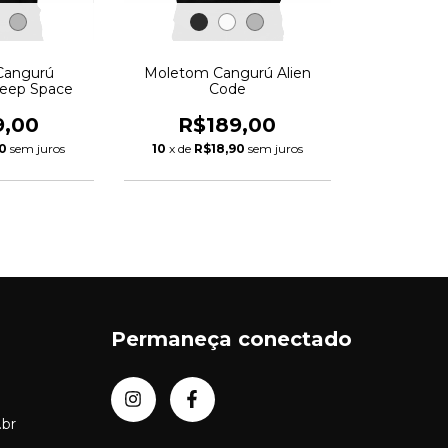
Cangurú
Moletom Cangurú Alien
Deep Space
Code
9,00
R$189,00
0
sem juros
10
x de
R$18,90
sem juros
Permaneça conectado
.br