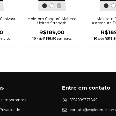
Capivara
Moletom Cangurú Mabeco
Moletom 
United Strength
Astronauta 
0
R$189,00
R$18
m juros
10
x de
R$18,90
sem juros
10
x de
R$18,9
as
Entre em contato
s Importantes
5554999371849
 Privacidade
contato@exploreruc.com