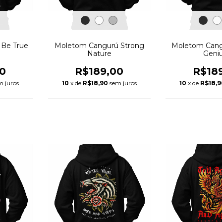
Be True
Moletom Cangurú Strong
Moletom Cang
Nature
Geni
0
R$189,00
R$18
m juros
10
x de
R$18,90
sem juros
10
x de
R$18,9