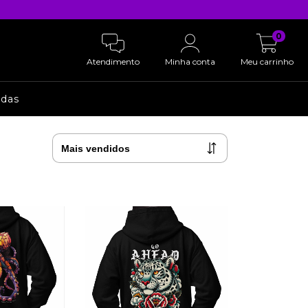
0
Atendimento
Minha conta
Meu carrinho
adas