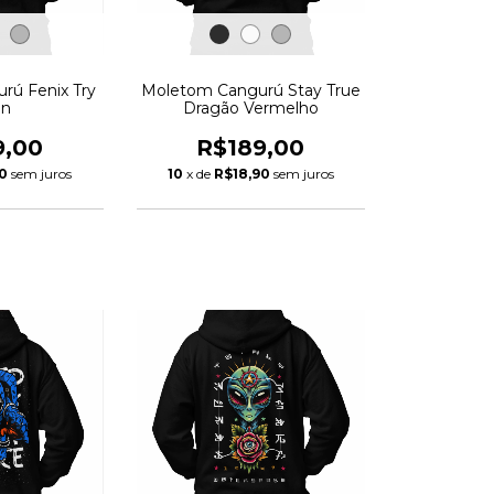
rú Fenix Try
Moletom Cangurú Stay True
in
Dragão Vermelho
9,00
R$189,00
0
sem juros
10
x de
R$18,90
sem juros