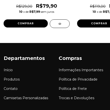
R$79,90
R$129,00
R$119,00
10
x de
R$7,99
sem juros
10
x de
R$7,
COMPRAR
COMPRAR
Departamentos
Compras
Início
Informações Importantes
Produtos
Política de Privacidade
Contato
Política de Frete
Camisetas Personalizadas
Trocas e Devoluções