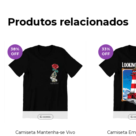
Produtos relacionados
38
%
33
%
OFF
OFF
6 cores
6 c
Camiseta Mantenha-se Vivo
Camiseta Em 