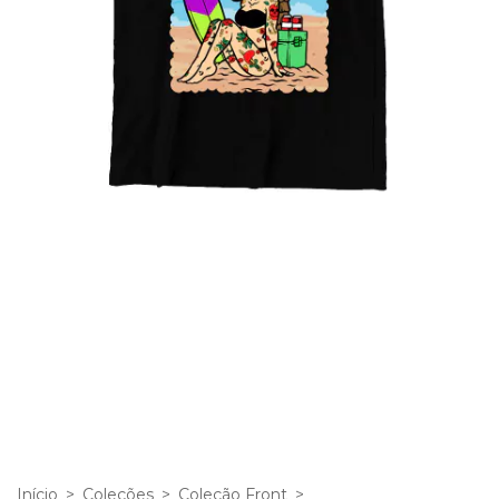
Início
>
Coleções
>
Coleção Front
>