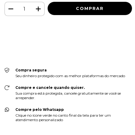
Meios de envio
ALTERAR CEP
Entregas para o CEP:
CALCULAR
Faça login
e use seus dados de entrega
Não sei meu CEP
Compra segura
Seu dinheiro protegido com as melhor plataformas do mercado
Compre e cancele quando quiser.
Sua compra está protegida, cancele gratuitamente se você se
arrepender.
Compre pelo Whatsapp
Clique no ícone verde no canto final da tela para ter um
atendimento personalizado