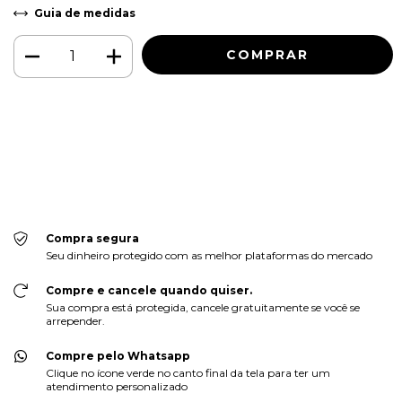
Guia de medidas
Meios de envio
ALTERAR CEP
Entregas para o CEP:
CALCULAR
Faça login
e use seus dados de entrega
Não sei meu CEP
Compra segura
Seu dinheiro protegido com as melhor plataformas do mercado
Compre e cancele quando quiser.
Sua compra está protegida, cancele gratuitamente se você se
arrepender.
Compre pelo Whatsapp
Clique no ícone verde no canto final da tela para ter um
atendimento personalizado