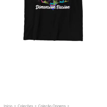
Início
>
Coleções
>
Coleção Origens
>