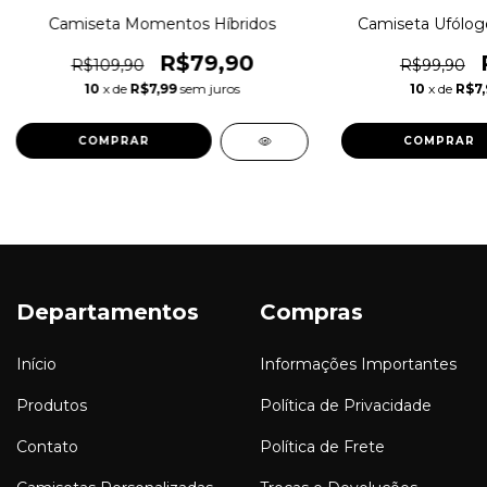
Camiseta Momentos Híbridos
Camiseta Ufólogo
R$79,90
R$109,90
R$99,90
10
x de
R$7,99
sem juros
10
x de
R$7,
COMPRAR
COMPRAR
Departamentos
Compras
Início
Informações Importantes
Produtos
Política de Privacidade
Contato
Política de Frete